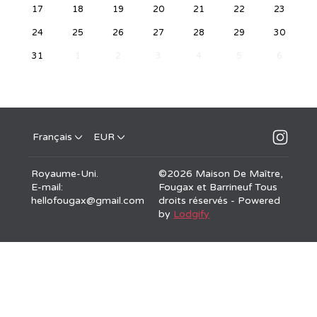
17
18
19
20
21
22
23
24
25
26
27
28
29
30
31
1
2
3
4
5
6
Français
EUR
Royaume-Uni
.
©
2026
Maison De Maître,
E-mail
:
Fougax et Barrineuf
Tous
hellofougax@gmail.com
droits réservés
- Powered
by
Lodgify