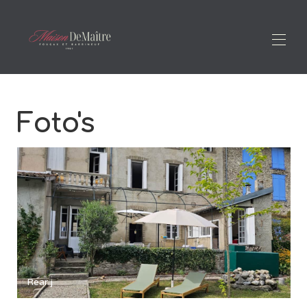
Thuis
Foto's
Overzicht
Kaart
Galerij
Ontdekken
Tarieven
Beschikbaarheid
Contact
Ons verhaal
Rear j